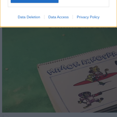
βιντεο*ποίημα
#σινεμά
#μουσική
Data Deletion
Data Access
Privacy Policy