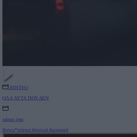
ΒΙΝΤΕΟ
ΟΛΑ ΑΥΤΑ ΠΟΥ ΔΕΝ
κάπου όπα
βιντεο*ποίημα
#σινεμά
#μουσική