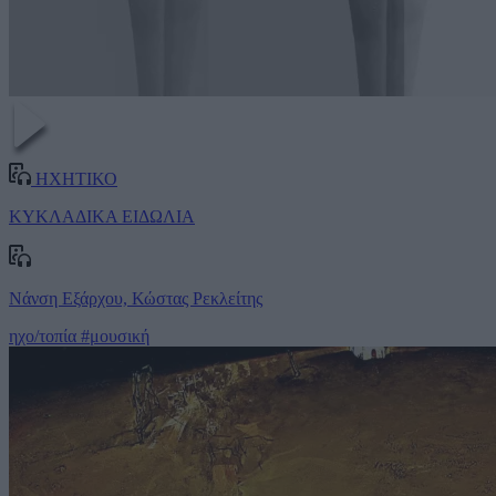
ΗΧΗΤΙΚΟ
ΚΥΚΛΑΔΙΚΑ ΕΙΔΩΛΙΑ
Νάνση Εξάρχου, Κώστας Ρεκλείτης
ηχο/τοπία
#μουσική