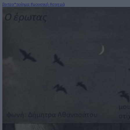
βιντεο*ποίημα
#μουσική
#σινεμά