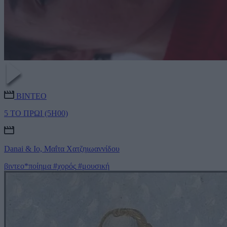
ΒΙΝΤΕΟ
5 ΤΟ ΠΡΩΙ (5H00)
Danai & Io, Μαΐτα Χατζηιωαννίδου
βιντεο*ποίημα
#χορός
#μουσική