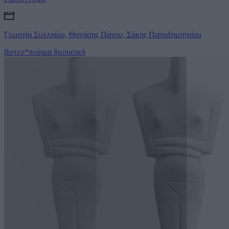
Γεωργία Συλλαίου, Θανάσης Πάνου, Σάκης Παπαδημητρίου
βιντεο*ποίημα
#μουσική