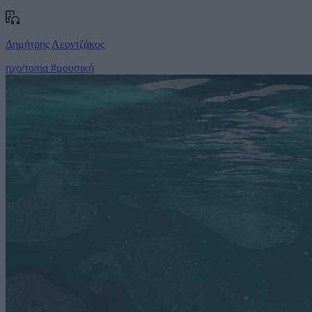
Δημήτρης Λεοντζάκος
ηχο/τοπία
#μουσική