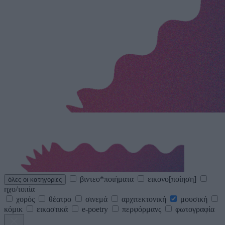
βιντεο*ποιήματα
εικονο[ποίηση]
όλες οι κατηγορίες
ηχο/τοπία
χορός
θέατρο
σινεμά
αρχιτεκτονική
μουσική
κόμικ
εικαστικά
e-poetry
περφόρμανς
φωτογραφία