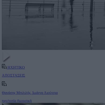
ΗΧΗΤΙΚΟ
ΑΠΟΣΤΑΣΕΙΣ
Θανάσης Μπιλιλής, Ιωάννα Λιούτσια
ηχο/τοπία
#μουσική