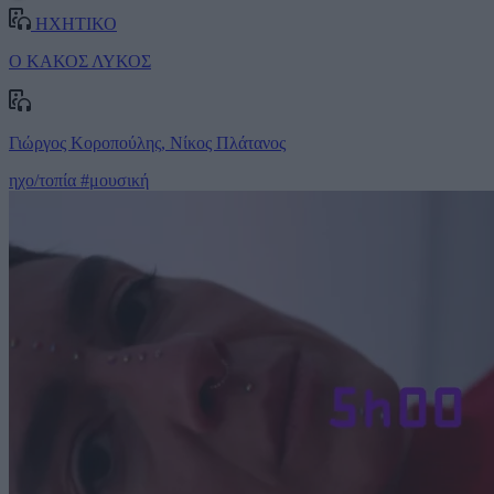
ΗΧΗΤΙΚΟ
Ο ΚΑΚΟΣ ΛΥΚΟΣ
Γιώργος Κοροπούλης, Νίκος Πλάτανος
ηχο/τοπία
#μουσική