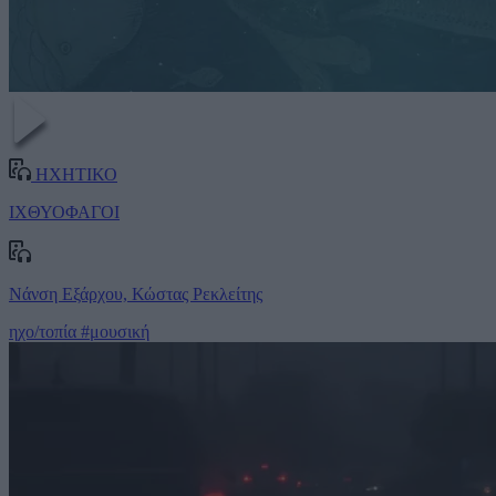
ΗΧΗΤΙΚΟ
IΧΘΥΟΦΑΓΟΙ
Νάνση Εξάρχου, Κώστας Ρεκλείτης
ηχο/τοπία
#μουσική