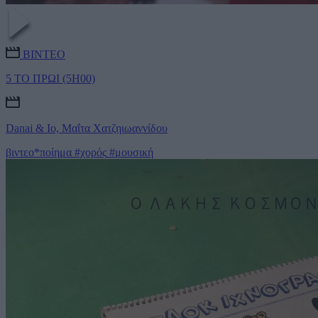
ΒΙΝΤΕΟ
5 ΤΟ ΠΡΩΙ (5H00)
Danai & Io, Μαΐτα Χατζηιωαννίδου
βιντεο*ποίημα
#χορός
#μουσική