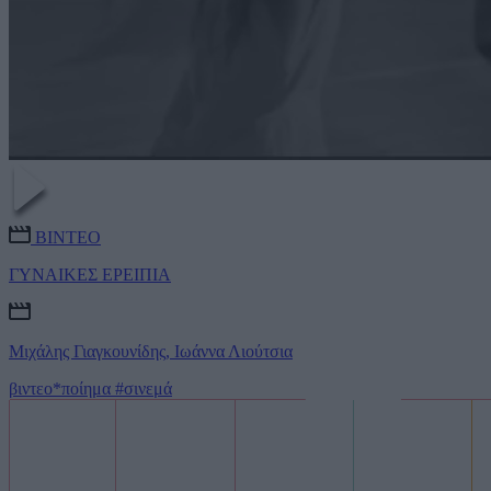
ΒΙΝΤΕΟ
ΓΥΝΑΙΚΕΣ ΕΡΕΙΠΙΑ
Μιχάλης Γιαγκουνίδης, Ιωάννα Λιούτσια
βιντεο*ποίημα
#σινεμά