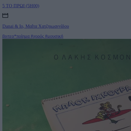
5 ΤΟ ΠΡΩΙ (5H00)
Danai & Io, Μαΐτα Χατζηιωαννίδου
βιντεο*ποίημα
#χορός
#μουσική