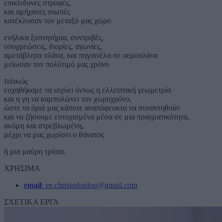
επικίνδυνες στροφές,
και αμήχανες σιωπές
κατέκλυσαν τον μεταξύ μας χώρο
ενήλικα ξυπνητήρια, συντριβές,
υποχρεώσεις, διορίες, αγωνίες,
αμετάβλητα πλάνα, και πηγαινέλα σε αεροπλάνα
μείωσαν τον πολύτιμό μας χρόνο
τελικώς
ευχηθήκαμε να ισχύει όντως η ελλειπτική γεωμετρία
και η γη να καμπυλώνει τον χωροχρόνο,
ώστε τα όριά μας κάποτε αναπόφευκτα να συναντηθούν
και να ζήσουμε ευτυχισμένα μέσα σε μια πραγματικότητα,
ακόμη και στρεβλωμένη,
μέχρι να μας χωρίσει ο θάνατος
ή μια μαύρη τρύπα.
ΧΡΗΣΙΜΑ
email
: ee.christodoulou@gmail.com
ΣΧΕΤΙΚΑ ΕΡΓΑ