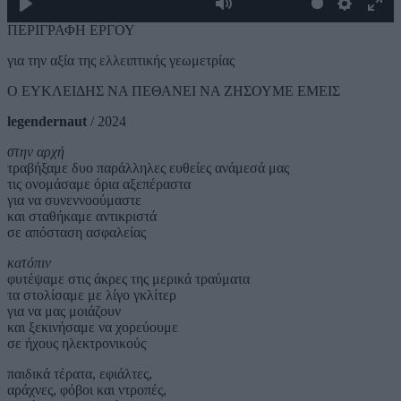
Play
Mute
Settings
Ente
ΠΕΡΙΓΡΑΦΗ ΕΡΓΟΥ
full
για την αξία της ελλειπτικής γεωμετρίας
Ο ΕΥΚΛΕΙΔΗΣ ΝΑ ΠΕΘΑΝΕΙ ΝΑ ΖΗΣΟΥΜΕ ΕΜΕΙΣ
legendernaut
/ 2024
στην αρχή
τραβήξαμε δυο παράλληλες ευθείες ανάμεσά μας
τις ονομάσαμε όρια αξεπέραστα
για να συνεννοούμαστε
και σταθήκαμε αντικριστά
σε απόσταση ασφαλείας
κατόπιν
φυτέψαμε στις άκρες της μερικά τραύματα
τα στολίσαμε με λίγο γκλίτερ
για να μας μοιάζουν
και ξεκινήσαμε να χορεύουμε
σε ήχους ηλεκτρονικούς
παιδικά τέρατα, εφιάλτες,
αράχνες, φόβοι και ντροπές,