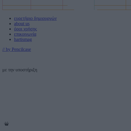
ευρετήριο δημιουργών
about us
όροι χρήσης
επικοινωνία
hartismag
// by Pencilcase
με την υποστήριξη