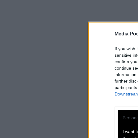
Media Poe
If you wish 
sensitive in
confirm you
continue se
information 
further disc
participants
Downstream 
Persona
I want t