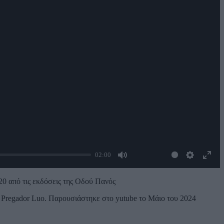
02:00
Mute
Settings
Enter
fulls
20 από τις εκδόσεις της Οδού Πανός
Pregador Luo. Παρουσιάστηκε στο yutube το Μάιο του 2024