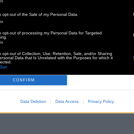
In
o opt-out of the Sale of my Personal Data.
In
to opt-out of processing my Personal Data for Targeted
ing.
In
o opt-out of Collection, Use, Retention, Sale, and/or Sharing
ersonal Data that Is Unrelated with the Purposes for which it
lected.
Out
CONFIRM
ΟΒΑΣΙΛΕΜΑ
Data Deletion
Data Access
Privacy Policy