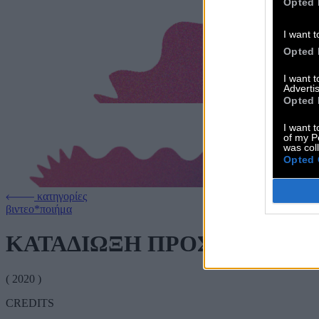
Opted 
I want t
Opted 
I want 
Advertis
Opted 
I want t
of my P
was col
Opted 
κατηγορίες
βιντεο*ποιήμα
ΚΑΤΑΔΙΩΞΗ ΠΡΟΣ ΤΟ ΗΛΙ
( 2020 )
CREDITS