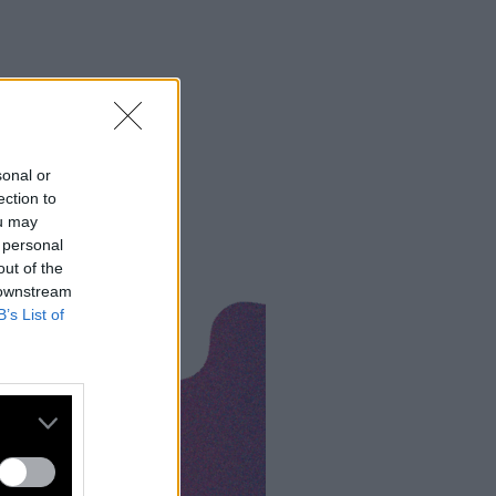
sonal or
ection to
ou may
 personal
out of the
 downstream
B’s List of