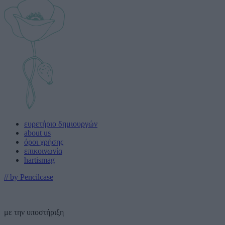
ευρετήριο δημιουργών
about us
όροι χρήσης
επικοινωνία
hartismag
// by Pencilcase
με την υποστήριξη