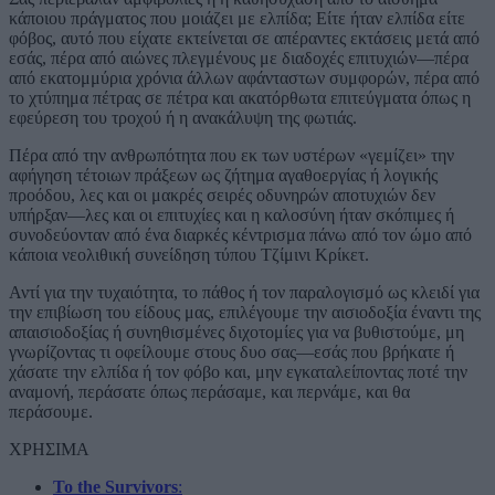
κάποιου πράγματος που μοιάζει με ελπίδα; Είτε ήταν ελπίδα είτε
φόβος, αυτό που είχατε εκτείνεται σε απέραντες εκτάσεις μετά από
εσάς, πέρα από αιώνες πλεγμένους με διαδοχές επιτυχιών—πέρα
από εκατομμύρια χρόνια άλλων αφάνταστων συμφορών, πέρα από
το χτύπημα πέτρας σε πέτρα και ακατόρθωτα επιτεύγματα όπως η
εφεύρεση του τροχού ή η ανακάλυψη της φωτιάς.
Πέρα από την ανθρωπότητα που εκ των υστέρων «γεμίζει» την
αφήγηση τέτοιων πράξεων ως ζήτημα αγαθοεργίας ή λογικής
προόδου, λες και οι μακρές σειρές οδυνηρών αποτυχιών δεν
υπήρξαν—λες και οι επιτυχίες και η καλοσύνη ήταν σκόπιμες ή
συνοδεύονταν από ένα διαρκές κέντρισμα πάνω από τον ώμο από
κάποια νεολιθική συνείδηση τύπου Τζίμινι Κρίκετ.
Αντί για την τυχαιότητα, το πάθος ή τον παραλογισμό ως κλειδί για
την επιβίωση του είδους μας, επιλέγουμε την αισιοδοξία έναντι της
απαισιοδοξίας ή συνηθισμένες διχοτομίες για να βυθιστούμε, μη
γνωρίζοντας τι οφείλουμε στους δυο σας—εσάς που βρήκατε ή
χάσατε την ελπίδα ή τον φόβο και, μην εγκαταλείποντας ποτέ την
αναμονή, περάσατε όπως περάσαμε, και περνάμε, και θα
περάσουμε.
ΧΡΗΣΙΜΑ
To the Survivors
: