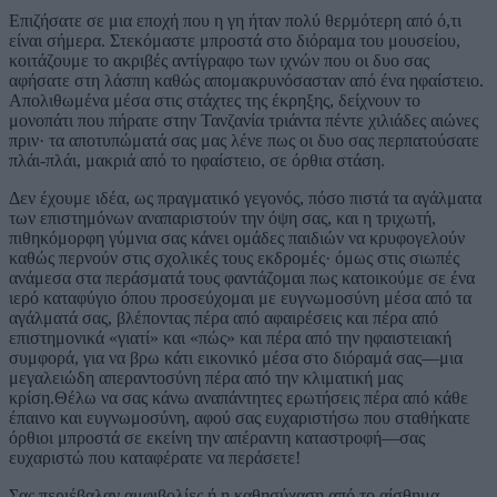
Επιζήσατε σε μια εποχή που η γη ήταν πολύ θερμότερη από ό,τι
είναι σήμερα. Στεκόμαστε μπροστά στο διόραμα του μουσείου,
κοιτάζουμε το ακριβές αντίγραφο των ιχνών που οι δυο σας
αφήσατε στη λάσπη καθώς απομακρυνόσασταν από ένα ηφαίστειο.
Απολιθωμένα μέσα στις στάχτες της έκρηξης, δείχνουν το
μονοπάτι που πήρατε στην Τανζανία τριάντα πέντε χιλιάδες αιώνες
πριν· τα αποτυπώματά σας μας λένε πως οι δυο σας περπατούσατε
πλάι-πλάι, μακριά από το ηφαίστειο, σε όρθια στάση.
Δεν έχουμε ιδέα, ως πραγματικό γεγονός, πόσο πιστά τα αγάλματα
των επιστημόνων αναπαριστούν την όψη σας, και η τριχωτή,
πιθηκόμορφη γύμνια σας κάνει ομάδες παιδιών να κρυφογελούν
καθώς περνούν στις σχολικές τους εκδρομές· όμως στις σιωπές
ανάμεσα στα περάσματά τους φαντάζομαι πως κατοικούμε σε ένα
ιερό καταφύγιο όπου προσεύχομαι με ευγνωμοσύνη μέσα από τα
αγάλματά σας, βλέποντας πέρα από αφαιρέσεις και πέρα από
επιστημονικά «γιατί» και «πώς» και πέρα από την ηφαιστειακή
συμφορά, για να βρω κάτι εικονικό μέσα στο διόραμά σας—μια
μεγαλειώδη απεραντοσύνη πέρα από την κλιματική μας
κρίση.Θέλω να σας κάνω αναπάντητες ερωτήσεις πέρα από κάθε
έπαινο και ευγνωμοσύνη, αφού σας ευχαριστήσω που σταθήκατε
όρθιοι μπροστά σε εκείνη την απέραντη καταστροφή—σας
ευχαριστώ που καταφέρατε να περάσετε!
Σας περιέβαλαν αμφιβολίες ή η καθησύχαση από το αίσθημα