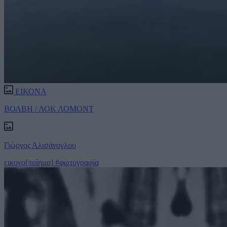
ΕΙΚΟΝΑ
ΒΟΛΒΗ / ΛΟΚ ΛΟΜΟΝΤ
Γιώργος Αλισάνογλου
εικονο[ποίημα]
#φωτογραφία