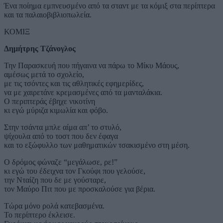
Ένα ποίημα εμπνευσμένο από τα σταντ με τα κόμιξ στα περίπτερα
και τα παλαιοβιβλιοπωλεία.
ΚΟΜΙΞ
Δημήτρης Τζάνογλος
Την Παρασκευή που πήγαινα να πάρω το Μίκυ Μάους,
αμέσως μετά το σχολείο,
με τις τσόντες και τις αθλητικές εφημερίδες,
να με χαιρετάνε κρεμασμένες από τα μανταλάκια.
Ο περιπτεράς έβηχε νικοτίνη
κι εγώ μύριζα κιμωλία και φόβο.
Στην τσάντα μπλε αίμα απ’ το στυλό,
ψίχουλα από το τοστ που δεν έφαγα
και το εξώφυλλο των μαθηματικών τσακισμένο στη μέση.
Ο δρόμος φώναζε “μεγάλωσε, ρε!”
κι εγώ του έδειχνα τον Γκούφι που γελούσε,
την Νταίζη που δε με γούσταρε,
τον Μαύρο Πιτ που με προσκαλούσε για βέρια.
Τώρα μόνο ρολά κατεβασμένα.
Το περίπτερο έκλεισε.