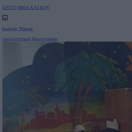
ΕΠΙΤΥΜΒΙΑ ΧΑΪ ΚΟΥ
Ιωάννης Ψάρρας
εικονο[ποίημα]
#φωτογραφία