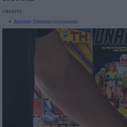
CREDITS
Δημήτρης Τζάνογλος (συγγραφέας)