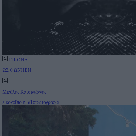
ΕΙΚΟΝΑ
ΩΣ ΦΩΝΗΕΝ
Μιχάλης Κατσιγιάννης
εικονο[ποίημα]
#φωτογραφία