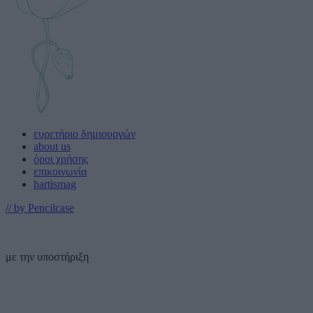
ευρετήριο δημιουργών
about us
όροι χρήσης
επικοινωνία
hartismag
// by Pencilcase
με την υποστήριξη