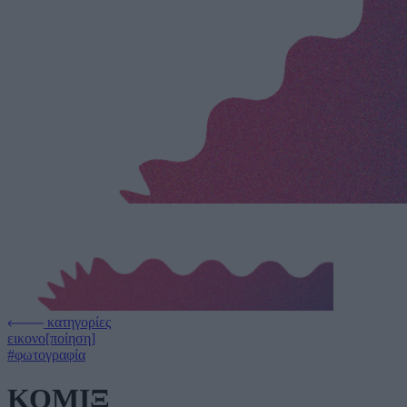
κατηγορίες
εικονο[ποίηση]
#φωτογραφία
ΚΟΜΙΞ