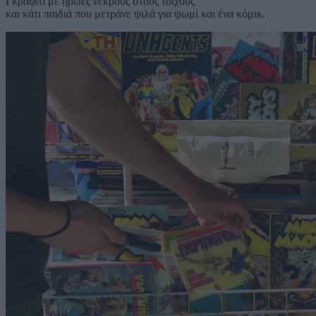
Γκράφιτι με ήρωες νεκρούς στους τοίχους
και κάτι παιδιά που μετράνε ψιλά για ψωμί και ένα κόμικ.