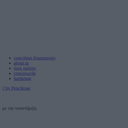
ευρετήριο δημιουργών
about us
όροι χρήσης
επικοινωνία
hartismag
// by Pencilcase
με την υποστήριξη