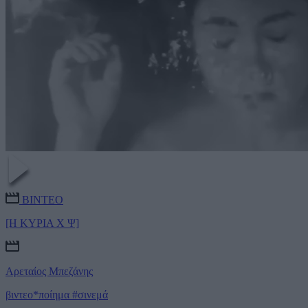
ΒΙΝΤΕΟ
[Η ΚΥΡΙΑ Χ Ψ]
Αρεταίος Μπεζάνης
βιντεο*ποίημα
#σινεμά