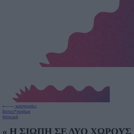
κατηγορίες
βιντεο*ποιήμα
#σινεμά
« Η ΣΙΩΠΗ ΣΕ ΔΥΟ ΧΩΡΟΥΣ