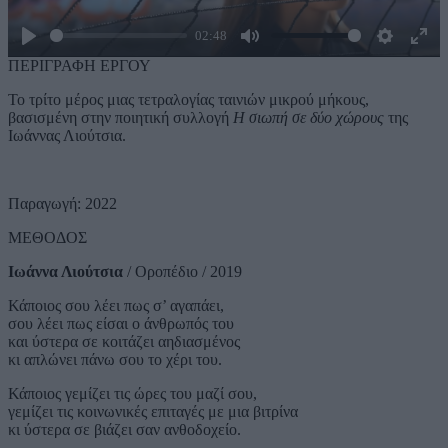
02:48
Play
Mute
Settings
Ente
ΠΕΡΙΓΡΑΦΗ ΕΡΓΟΥ
full
Το τρίτο μέρος μιας τετραλογίας ταινιών μικρού μήκους,
βασισμένη στην ποιητική συλλογή
Η σιωπή σε δύο χώρους
της
Ιωάννας Λιούτσια.
Παραγωγή: 2022
ΜΕΘΟΔΟΣ
Ιωάννα Λιούτσια
/ Οροπέδιο / 2019
Κάποιος σου λέει πως σ’ αγαπάει,
σου λέει πως είσαι ο άνθρωπός του
και ύστερα σε κοιτάζει αηδιασμένος
κι απλώνει πάνω σου το χέρι του.
Κάποιος γεμίζει τις ώρες του μαζί σου,
γεμίζει τις κοινωνικές επιταγές με μια βιτρίνα
κι ύστερα σε βιάζει σαν ανθοδοχείο.