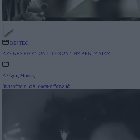
ΒΙΝΤΕΟ
ΑΣΥΝΕΧΕΙΕΣ ΤΩΝ ΠΤΥΧΩΝ ΤΗΣ ΒΕΝΤΑΛΙΑΣ
Αλέξιος Μάινας
βιντεο*ποίημα
#μουσική
#σινεμά