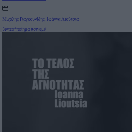
Μιχάλης Γιαγκουνίδης, Ιωάννα Λιούτσια
βιντεο*ποίημα
#σινεμά