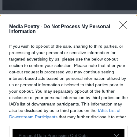
Media Poetry -
Do Not Process My Personal
Information
ΒΙΝΤΕΟ
ΤΟ ΤΕΛΟΣ ΤΗΣ ΑΓΝΟΤΗΤΑΣ
If you wish to opt-out of the sale, sharing to third parties, or
processing of your personal or sensitive information for
targeted advertising by us, please use the below opt-out
Μιχάλης Γιαγκουνίδης, Ιωάννα Λιούτσια
section to confirm your selection. Please note that after your
opt-out request is processed you may continue seeing
βιντεο*ποίημα
#σινεμά
interest-based ads based on personal information utilized by
us or personal information disclosed to third parties prior to
your opt-out. You may separately opt-out of the further
disclosure of your personal information by third parties on the
IAB’s list of downstream participants. This information may
also be disclosed by us to third parties on the
IAB’s List of
Downstream Participants
that may further disclose it to other
third parties.
Personal Data Processing Opt Outs