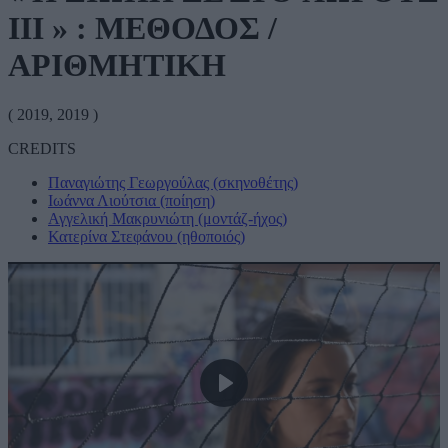
IIΙ » : ΜΕΘΟΔΟΣ /
ΑΡΙΘΜΗΤΙΚΗ
( 2019, 2019 )
CREDITS
Παναγιώτης Γεωργούλας (σκηνοθέτης)
Ιωάννα Λιούτσια (ποίηση)
Αγγελική Μακρυνιώτη (μοντάζ-ήχος)
Κατερίνα Στεφάνου (ηθοποιός)
Play