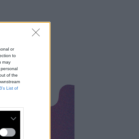
sonal or
ection to
ou may
 personal
out of the
 downstream
B’s List of