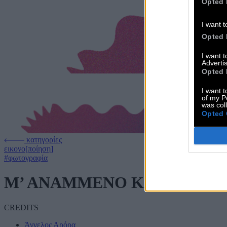
Opted 
I want t
Opted 
I want 
Advertis
Opted 
I want t
of my P
was col
Opted 
κατηγορίες
εικονο[ποίηση]
#φωτογραφία
Μ’ ΑΝΑΜΜΕΝΟ ΚΑΝΤΗΛΙ
CREDITS
Άγγελος Αρόρα