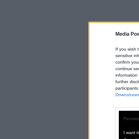
Media Poe
If you wish 
sensitive in
confirm you
continue se
information 
further disc
participants
Downstream 
Persona
I want t