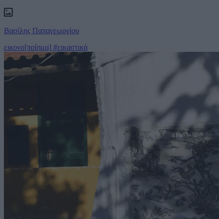
Βασίλης Παπαγεωργίου
εικονο[ποίημα]
#εικαστικά