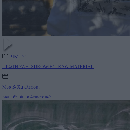
ΒΙΝΤΕΟ
ΠΡΩΤΗ ΥΛΗ_SUROWIEC_RAW MATERIAL
Μυρτώ Χμιελέφσκι
βιντεο*ποίημα
#εικαστικά