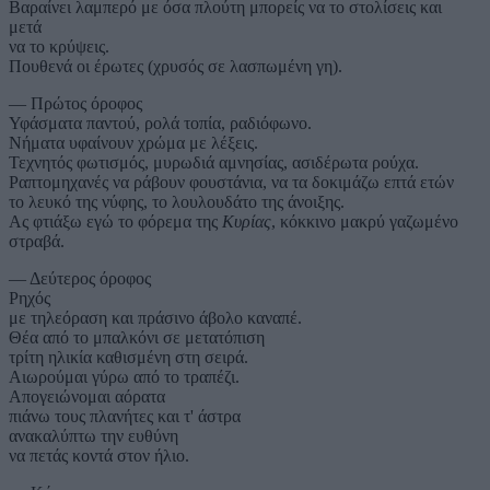
Βαραίνει λαμπερό με όσα πλούτη μπορείς να το στολίσεις και
μετά
να το κρύψεις.
Πουθενά οι έρωτες (χρυσός σε λασπωμένη γη).
— Πρώτος όροφος
Υφάσματα παντού, ρολά τοπία, ραδιόφωνο.
Νήματα υφαίνουν χρώμα με λέξεις.
Τεχνητός φωτισμός, μυρωδιά αμνησίας, ασιδέρωτα ρούχα.
Ραπτομηχανές να ράβουν φουστάνια, να τα δοκιμάζω επτά ετών
το λευκό της νύφης, το λουλουδάτο της άνοιξης.
Ας φτιάξω εγώ το φόρεμα της
Κυρίας
, κόκκινο μακρύ γαζωμένο
στραβά.
— Δεύτερος όροφος
Ρηχός
με τηλεόραση και πράσινο άβολο καναπέ.
Θέα από το μπαλκόνι σε μετατόπιση
τρίτη ηλικία καθισμένη στη σειρά.
Αιωρούμαι γύρω από το τραπέζι.
Απογειώνομαι αόρατα
πιάνω τους πλανήτες και τ' άστρα
ανακαλύπτω την ευθύνη
να πετάς κοντά στον ήλιο.