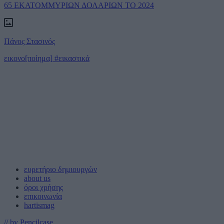
65 ΕΚΑΤΟΜΜΥΡΙΩΝ ΔΟΛΑΡΙΩΝ ΤΟ 2024
Πάνος Στασινός
εικονο[ποίημα]
#εικαστικά
ευρετήριο δημιουργών
about us
όροι χρήσης
επικοινωνία
hartismag
// by Pencilcase