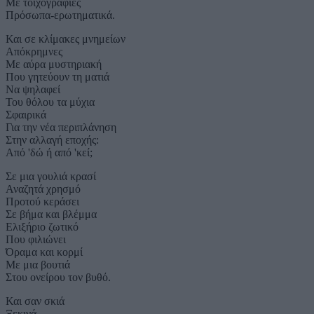
Με τοιχογραφίες
Πρόσωπα-ερωτηματικά.
Και σε κλίμακες μνημείων
Απόκρημνες
Με αύρα μυστηριακή
Που γητεύουν τη ματιά
Να ψηλαφεί
Του θόλου τα μύχια
Σφαιρικά
Για την νέα περιπλάνηση
Στην αλλαγή εποχής:
Από 'δώ ή από 'κεί;
Σε μια γουλιά κρασί
Αναζητά χρησμό
Προτού κεράσει
Σε βήμα και βλέμμα
Ελιξήριο ζωτικό
Που φιλιώνει
Όραμα και κορμί
Με μια βουτιά
Στου ονείρου τον βυθό.
Και σαν σκιά
Ξεκινά