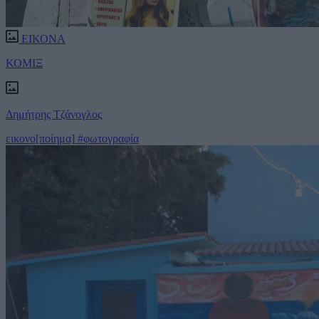
ΕΙΚΟΝΑ
ΚΟΜΙΞ
Δημήτρης Τζάνογλος
εικονο[ποίημα]
#φωτογραφία