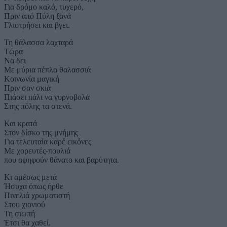
Για δρόμο καλό, τυχερό,
Πριν από Πύλη ξανά
Γλιστρήσει και βγει.
Τη θάλασσα λαχταρά
Τώρα
Να δει
Με μύρια πέπλα θαλασσιά
Κοινωνία μαγική
Πριν σαν σκιά
Πιάσει πάλι να γυρνοβολά
Στης πόλης τα στενά.
Και κρατά
Στον δίσκο της μνήμης
Για τελευταία καρέ εικόνες
Με χορευτές-πουλιά
που αψηφούν θάνατο και βαρύτητα.
Κι αμέσως μετά
Ήσυχα όπως ήρθε
Πινελιά χρωματιστή
Στου χιονιού
Τη σιωπή
Έτσι θα χαθεί.