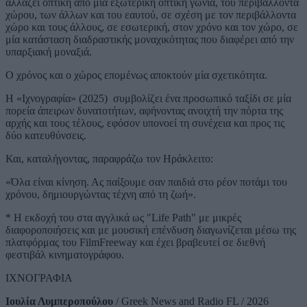
αλλάζει οπτική από μία εξωτερική οπτική γωνία, του περιβάλλοντα
χώρου, των άλλων και του εαυτού, σε σχέση με τον περιβάλλοντα
χώρο και τους άλλους, σε εσωτερική, στον χρόνο και τον χώρο, σε
μία κατάσταση διαδραστικής μοναχικότητας που διαφέρει από την
υπαρξιακή μοναξιά.
Ο χρόνος και ο χώρος επομένως αποκτούν μία σχετικότητα.
Η «Ιχνογραφία» (2025) συμβολίζει ένα προσωπικό ταξίδι σε μία
πορεία άπειρων δυνατοτήτων, αφήνοντας ανοιχτή την πόρτα της
αρχής και τους τέλους, εφόσον υπονοεί τη συνέχεια και προς τις
δύο κατευθύνσεις.
Και, καταλήγοντας, παραφράζω τον Ηράκλειτο:
«Όλα είναι κίνηση. Ας παίξουμε σαν παιδιά στο ρέον ποτάμι του
χρόνου, δημιουργώντας τέχνη από τη ζωή».
* Η εκδοχή του στα αγγλικά ως "Life Path" με μικρές
διαφοροποιήσεις και με μουσική επένδυση διαγωνίζεται μέσω της
πλατφόρμας του FilmFreeway και έχει βραβευτεί σε διεθνή
φεστιβάλ κινηματογράφου.
ΙΧΝΟΓΡΑΦΙΑ
Ιουλία Λυμπεροπούλου
/ Greek News and Radio FL / 2026