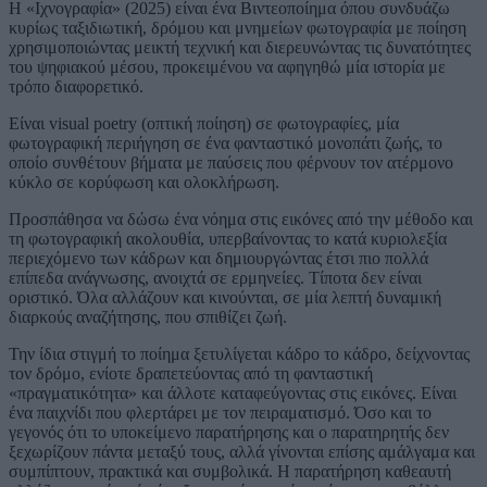
Η «Ιχνογραφία» (2025) είναι ένα Βιντεοποίημα όπου συνδυάζω
κυρίως ταξιδιωτική, δρόμου και μνημείων φωτογραφία με ποίηση
χρησιμοποιώντας μεικτή τεχνική και διερευνώντας τις δυνατότητες
του ψηφιακού μέσου, προκειμένου να αφηγηθώ μία ιστορία με
τρόπο διαφορετικό.
Είναι visual poetry (οπτική ποίηση) σε φωτογραφίες, μία
φωτογραφική περιήγηση σε ένα φανταστικό μονοπάτι ζωής, το
οποίο συνθέτουν βήματα με παύσεις που φέρνουν τον ατέρμονο
κύκλο σε κορύφωση και ολοκλήρωση.
Προσπάθησα να δώσω ένα νόημα στις εικόνες από την μέθοδο και
τη φωτογραφική ακολουθία, υπερβαίνοντας το κατά κυριολεξία
περιεχόμενο των κάδρων και δημιουργώντας έτσι πιο πολλά
επίπεδα ανάγνωσης, ανοιχτά σε ερμηνείες. Τίποτα δεν είναι
οριστικό. Όλα αλλάζουν και κινούνται, σε μία λεπτή δυναμική
διαρκούς αναζήτησης, που σπιθίζει ζωή.
Την ίδια στιγμή το ποίημα ξετυλίγεται κάδρο το κάδρο, δείχνοντας
τον δρόμο, ενίοτε δραπετεύοντας από τη φανταστική
«πραγματικότητα» και άλλοτε καταφεύγοντας στις εικόνες. Είναι
ένα παιχνίδι που φλερτάρει με τον πειραματισμό. Όσο και το
γεγονός ότι το υποκείμενο παρατήρησης και ο παρατηρητής δεν
ξεχωρίζουν πάντα μεταξύ τους, αλλά γίνονται επίσης αμάλγαμα και
συμπίπτουν, πρακτικά και συμβολικά. Η παρατήρηση καθεαυτή