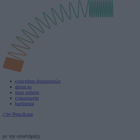
ευρετήριο δημιουργών
about us
όροι χρήσης
επικοινωνία
hartismag
// by Pencilcase
με την υποστήριξη