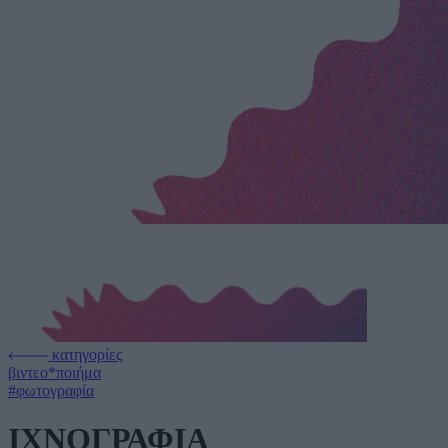
κατηγορίες
βιντεο*ποιήμα
#φωτογραφία
ΙΧΝΟΓΡΑΦΙΑ