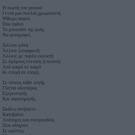
Η σιωπή του χιονιού
Γεννά μια πινελιά χρωματιστή
Ψίθυρο απαλό
Που πιάνει
Το μονοπάτι της ζωής
Να ιχνογραφεί.
Άλλοτε μόνη
Άλλοτε ζευγαρωτή
Άλλοτε με παρέα εκλεκτή
Σε δρόμους στενούς ή πλατείς
Από καιρό σε καιρό
Κι εποχή σε εποχή.
Σε τόπους κάθε λογής
Γίνεται οδοιπόρος
Εξερευνητής
Και παρατηρητής.
Σκάλες ανεβαίνει
Κατεβαίνει
Απότομες και σπειροειδείς
Που οδηγούν
Σε κρύπτες