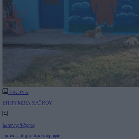
ΕΙΚΟΝΑ
ΕΠΙΤΥΜΒΙΑ ΧΑΪ ΚΟΥ
Ιωάννης Ψάρρας
εικονο[ποίημα]
#φωτογραφία