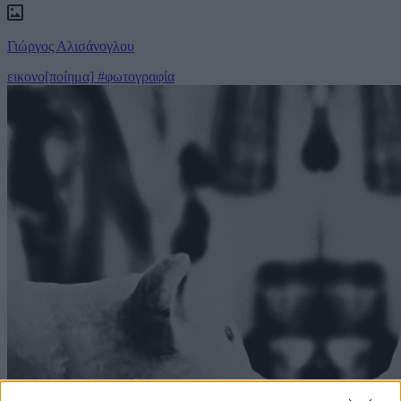
Γιώργος Αλισάνογλου
εικονο[ποίημα]
#φωτογραφία