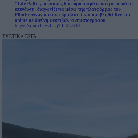
"Life Path", με μικρές διαφοροποιήσεις και με μουσική
επένδυση, διαγωνίζεται μέσω της πλατφόρμας του
FilmFreeway και έχει βραβευτεί και προβληθεί live και
online σε διεθνή φεστιβάλ κινηματογράφου
:
https://youtu.be/wKeq7lKKLKM
ΣΧΕΤΙΚΑ ΕΡΓΑ