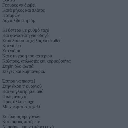
Γέφυρες να διαβεί
Κατά μήκος και πλάτος
Ποταμών
Δαχτυλίδι στη Γη.
Κι ύστερα με ρυθμό ταχύ
Και φανοστάτη για οδηγό
Στου λόφου το χείλος να σταθεί
Και να δει
Στο γιόμα
Και στη χάση του αστεριού
Κόλπους, απλωσιές και κορφοβούνια
Στήθη όλο φωτιά
Στέγες και καμπαναριά.
Ώσπου να πιαστεί
Στην άκρη τ' ουρανού
Και να γλιστρήσει από
Πύλη ανοιχτή
Προς άλλη εποχή
Με χρωματιστό χαλί.
Σε τόπους προγόνων
Και τάφους πατέρων
Ν' αφήσει και να πάρει ευχή