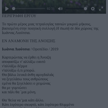
02:51
Play
Mute
Settings
Ente
ΠΕΡΙΓΡΑΦΗ ΕΡΓΟΥ
full
Το πρώτο μέρος μιας τετραλογίας ταινιών μικρού μήκους,
βασισμένη στην ποιητική συλλογή
Η σιωπή σε δύο χώρους
της
Ιωάννας Λιούτσια.
ΕΝ ΑΝΑΜΟΝΗ ΤΗΣ ΑΝΟΙΞΗΣ
Ιωάννα Λιούτσια
/ Οροπέδιο / 2019
Καρτερώντας να έρθει η Άνοιξη
αποφασίζω ν' αλλάξω εαυτό
ν'αλλάξω δέρμα
ν'αλλάξω ό,τι μπορώ.
Θα βάλω λευκά άνθη αμυγδαλιάς
να ξεγελάσω τους ανθρώπους
εμένα θα ξεγελάσει ο χειμώνας
θα με γυμνώσει
και πάλι θα ΄μαι μόνη.
Θα 'θελα να 'μαι κάτι άλλο.
Κάτι λιγότερο σκυφτό, κάτι λιγότερο θλιμμένο