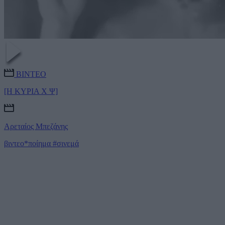
ΒΙΝΤΕΟ
[Η ΚΥΡΙΑ Χ Ψ]
Αρεταίος Μπεζάνης
βιντεο*ποίημα
#σινεμά