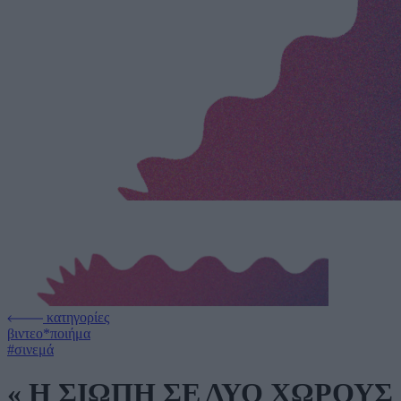
κατηγορίες
βιντεο*ποιήμα
#σινεμά
« Η ΣΙΩΠΗ ΣΕ ΔΥΟ ΧΩΡΟΥΣ