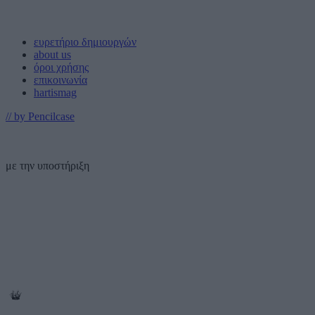
ευρετήριο δημιουργών
about us
όροι χρήσης
επικοινωνία
hartismag
// by Pencilcase
με την υποστήριξη