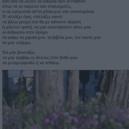
κάτι που να λιώνει τα δάκρυα πριν γεννηθούν
έστω να τα παγώνει σαν σταλαγμίτες,
κι ας κρέμονται απ'τα μάτια μου σαν σκουλαρίκια.
Ν' αλλάξω όψη, ν'αλλάξω εαυτό
να βάλω ρούχα που θα με κάνουνε αόρατη
ή μάλλον ορατή, να μην σκοντάφτουν πάνω μου
οι άνθρωποι στον δρόμο
να κάψω τα χαρτιά μου, τα βιβλία μου, τον εαυτό μου
να μην υπάρχω.
Να μην βουλιάζω
να μην τραβάω κι άλλους στον βυθό μου
να μεταμορφωθώ ή να πεθάνω.