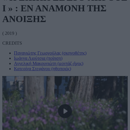
I » : ΕΝ ΑΝΑΜΟΝΗ ΤΗΣ
ΑΝΟΙΞΗΣ
( 2019 )
CREDITS
Παναγιώτης Γεωργούλας (σκηνοθέτης)
Ιωάννα Λιούτσια (ποίηση)
Αγγελική Μακρυνιώτη (μοντάζ-ήχος)
Κατερίνα Στεφάνου (ηθοποιός)
Play