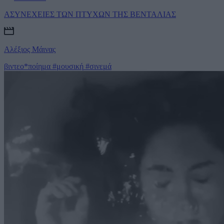
ΑΣΥΝΕΧΕΙΕΣ ΤΩΝ ΠΤΥΧΩΝ ΤΗΣ ΒΕΝΤΑΛΙΑΣ
Αλέξιος Μάινας
βιντεο*ποίημα
#μουσική
#σινεμά