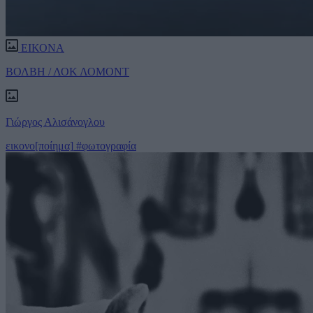
ΕΙΚΟΝΑ
ΒΟΛΒΗ / ΛΟΚ ΛΟΜΟΝΤ
Γιώργος Αλισάνογλου
εικονο[ποίημα]
#φωτογραφία