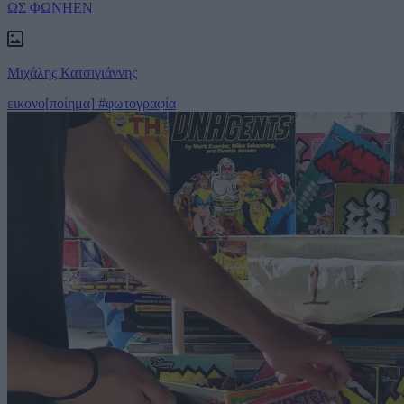
ΩΣ ΦΩΝΗΕΝ
Μιχάλης Κατσιγιάννης
εικονο[ποίημα]
#φωτογραφία