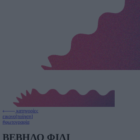
κατηγορίες
εικονο[ποίηση]
#φωτογραφία
ΒΕΒΗΛΟ ΦΙΛΙ