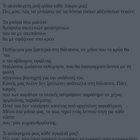
Τι ακατάσχετη ροή ηλίου κάθε δάκρυ μας!
Πες μου, πώς να γλιτώσω απ’ τα δόντια τόσων αδέσποτων νεφών;
Τα μαύρα σου μαλλιά
θρύψαλα σκοτεινών φινιστρινιών
που αν με σκεπάσουν
θα με σφάξουνε στο κρύο.
Πεθύμησα μια ξαστεριά στη θάλασσα, σε μήνα που το κρύο θα
‘ναι
ο πιο αβάσιμος εφιάλτης.
Θαλάσσια ζωόφυτα πεθύμησα, που θα διαπραγματεύονται με τη
φιάλη
οξυγόνου βουτηχτή για την ανάδυσή του.
Κανείς μας πλέον δεν ξαπλώνει ανάσκελα στη θάλασσα. Πάει
καιρός
που των κυμάτων οι υλακές αστράψανε παράσημο σε χέρια
αργόπλοης παραθέρισης.
Ποτέ του δεν ναυάγησε κανένας από αργόπλοη παραθέριση.
Μέσα στα μάτια μας, το φως τηρεί ενός λεπτού σιγή για κάθε
νόστο
που ‘γινε κυματοθραύστης.
Τι απόκρημνο φως κάθε αγκαλιά μας!
Πες μου, στα έργα ποιανού ζωγράφου να κρυφτώ πριν καταρρεύσει