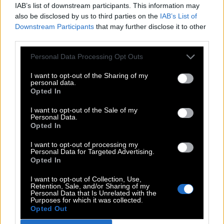
IAB’s list of downstream participants. This information may
also be disclosed by us to third parties on the
IAB’s List of
Downstream Participants
that may further disclose it to other
third parties.
Personal Data Processing Opt Outs
ευρετήριο δημιουργών
about us
I want to opt-out of the Sharing of my
όροι χρήσης
personal data.
επικοινωνία
Opted In
hartismag
I want to opt-out of the Sale of my
// by Pencilcase
Personal Data.
Opted In
I want to opt-out of processing my
με την υποστήριξη
Personal Data for Targeted Advertising.
Opted In
I want to opt-out of Collection, Use,
Retention, Sale, and/or Sharing of my
Personal Data that Is Unrelated with the
Purposes for which it was collected.
Opted Out