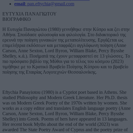
email
: pan.eftychia@gmail.com
ΕΥΤΥΧΙΑ ΠΑΝΑΓΙΩΤΟΥ
ΒΙΟΓΡΑΦΙΚΟ
Η Ευτυχία Παναγιώτου (1980) γεννήθηκε στην Κύπρο και ζει στην
Αθήνα. Σπούδασε φιλοσοφία και φιλολογία. Στο διδακτορικό της
ερευνά την ποίηση γυναικών της μεταπολίτευσης. Εργάζεται ως
επιμελήτρια εκδόσεων και μεταφράζει αγγλόφωνη ποίηση (Anne
Carson, Anne Sexton, Lord Byron, William Blake, Percy Bysshe
Shelley, κ.ά.). Ποιήματά της έχουν μεταφραστεί σε 13 γλώσσες. Το
πιο πρόσφατο βιβλίο της Μύθοι για το τέλος του κόσμου (2023)
τιμήθηκε με το Κρατικό Βραβείο Ποίησης Κύπρου και το βραβείο
ποίησης της Εταιρίας Λογοτεχνών Θεσσαλονίκης.
Eftychia Panayiotou (1980) is a Cypriot poet based in Athens. She
studied Philosophy and Modern Greek Literature. Her Ph.D. thesis
was on Modern Greek Poetry of the 1970s written by women. She
works as a copy editor and translates English language poetry (Anne
Carson, Anne Sexton, Lord Byron, William Blake, Percy Bysshe
Shelley) into Greek. Poems of hers have appeared in 13 languages.
Her recent book Myths about the end of the world (2023) was
awarded The State Poetry Award of Cyprus and the poetry prize of