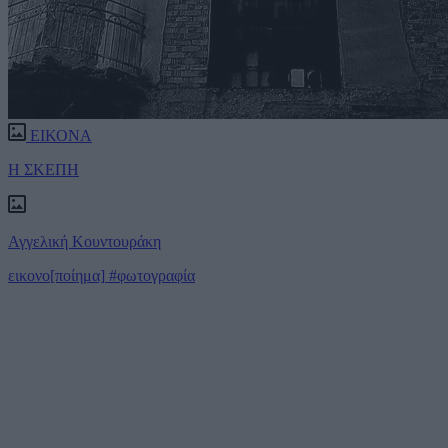
ΕΙΚΟΝΑ
Η ΣΚΕΠΗ
Αγγελική Κουντουράκη
εικονο[ποίημα]
#φωτογραφία