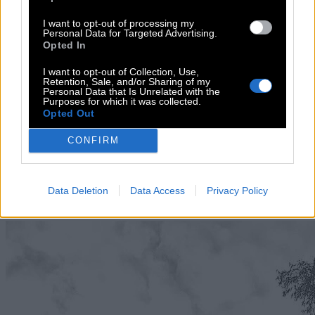
ΑΓΓΕΛΙΚΗ ΚΟΥΝΤΟΥΡΑΚΗ
ΒΙΟΓΡΑΦΙΚΟ
I want to opt-out of processing my
Personal Data for Targeted Advertising.
Γεννήθηκα το 1980 στην Αθήνα.
Opted In
Έχω σπουδάσει Οικονομικές Επιστήμες στο Πανεπιστήμιο
I want to opt-out of Collection, Use,
Πειραιά και είμαι μεταπτυχιακή φοιτήτρια στο τμήμα Δημιουργικής
Retention, Sale, and/or Sharing of my
Personal Data that Is Unrelated with the
γραφής του ΕΑΠ.
Purposes for which it was collected.
Opted Out
Ζω και εργάζομαι στην Αθήνα.
Τον Μάρτιο του 2023 εκδόθηκε η πρώτη μου ποιητική συλλογή με
CONFIRM
τίτλο
Nigredo
από τις εκδόσεις ΑΩ.
Ποιήματα και κείμενα μου έχουν δημοσιευτεί σε έντυπα και
ηλεκτρονικά περιοδικά καθώς και συλλογικά έργα ποίησης.
Data Deletion
Data Access
Privacy Policy
ΣΧΕΤΙΚΑ ΕΡΓΑ