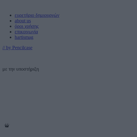
ευρετήριο δημιουργών
about us
όροι χρήσης
επικοινωνία
hartismag
// by Pencilcase
με την υποστήριξη