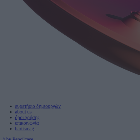
ευρετήριο δημιουργών
about us
όροι χρήσης
επικοινωνία
hartismag
// by Pencilcase