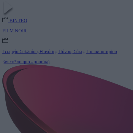
ΒΙΝΤΕΟ
FILM NOIR
Γεωργία Συλλαίου, Θανάσης Πάνου, Σάκης Παπαδημητρίου
βιντεο*ποίημα
#μουσική